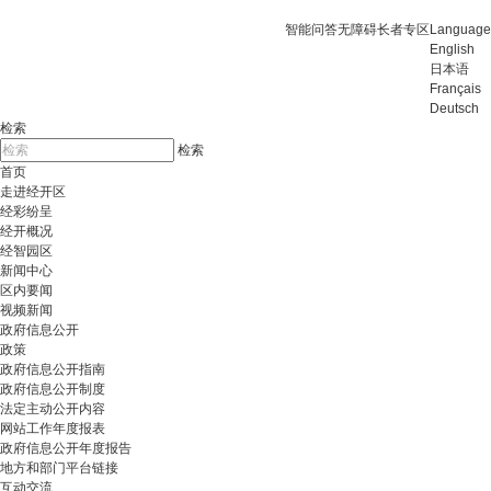
智能问答
无障碍
长者专区
Language
English
日本语
Français
Deutsch
检索
检索
首页
走进经开区
经彩纷呈
经开概况
经智园区
新闻中心
区内要闻
视频新闻
政府信息公开
政策
政府信息公开指南
政府信息公开制度
法定主动公开内容
网站工作年度报表
政府信息公开年度报告
地方和部门平台链接
互动交流