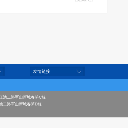
2026-07-15
友情链接
江池二路军山新城春笋C栋
池二路军山新城春笋D栋