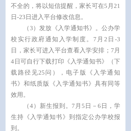
不全的，
将以
短信提醒
，
家长
可
在
5
月
21
日
-
23
日
进
入
平台
修改信息
。
（
3
）
发放《入学通知书》。
公办学
校实行政府通知入学制度。
7
月
2
日
-3
日
，家长
可
进
入
平台
查看入学安排；
7
月
4
日
可自行下载打印
《
入学
通知书》
（下
载路径见
25
问）
，
电子版《入学通知
书》和纸质版《入学通知书》具有同等
效用
。
（
4
）
新生报到。
7
月
5
日
－
6
日
，学
生
持《
入学
通知书》到指定公办学校报
到。