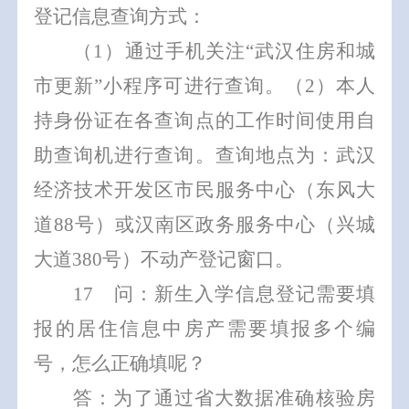
登记信息查询方式：
（
1
）
通过手机关注
“
武汉
住房和城
市更新
”
小程序
可进行查询。
（
2
）本人
持身份
证在各查询点的工作时间使用自
助查询机进行查询。查询地点为：
武汉
经济技术开发区市民服务中心
（东风大
道
88
号）或汉南区政务服务中心（
兴城
大道
380
号
）
不动产登记窗口
。
1
7
问：新生入学信息登记需要填
报的居住信息中房产需要填报多个编
号，怎么正确填呢？
答：为了通过省大数据准确核验房