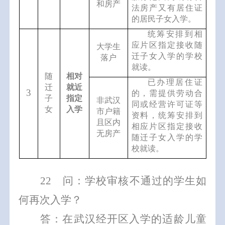
和
房产
法房产又有居住证
的居民子女入学。
统筹安排到
相
应片区
指定
接收随
大学生
迁子女入学的
学校
落户
就读
。
随
相对
已办理居住证
迁
就近
3
的，
需提供劳动合
子
指定
非武汉
同或经营许可证等
女
入学
市户籍
资料，
统筹安排到
且区内
相应片区
指定
接收
无房产
随迁子女入学的
学
校
就读
。
22
问：学校审核不通过的学生如
何再次入学？
答：在武汉经开区入学的适龄儿童