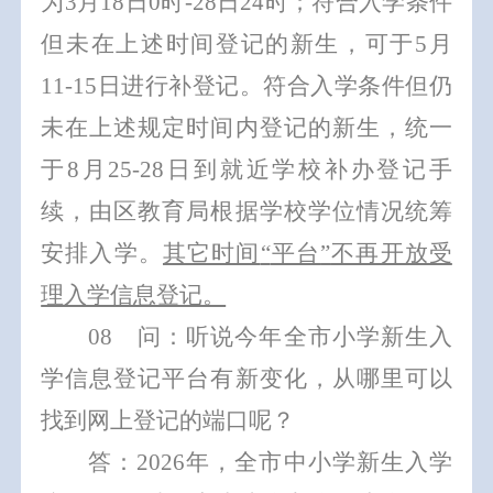
为
3
月
1
8
日
0
时
-
2
8
日
24
时
；符合入学条件
但未在上述时间登记的新生，可于
5
月
1
1-15
日进行补登记。符合入学条件但仍
未在上述规定时间内登记的新生，
统一
于
8
月
2
5-
2
8
日到就近学校补办登记手
续，由区教育局
根据学校学位情况统筹
安排入学。
其它时间
“
平台
”
不再开放受
理入学信息登记。
0
8
问：听说今年全市小学新生入
学信息登记平台有新变化，从哪里可以
找到网上登记的端口呢？
答：
202
6
年，全市中小学新生入学