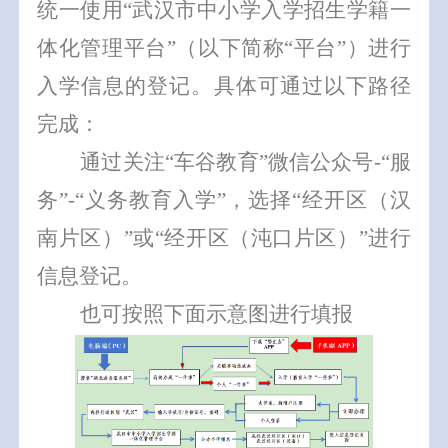
统一使用
“
武汉市中小学入学招生学籍一
体化管理平台
”
（以下简称
“
平台
”
）
进行
入学信息的登记。具体可通过
以下
路径
完成：
通过
关注
“
车谷教育
”
微信公众号
-
“服
务”
-
“义务教育入学”
，选择
“
经开区（汉
南片区）
”或“
经开区（沌口片区）
”进行
信息登记。
也可按照下面示意图进行填报