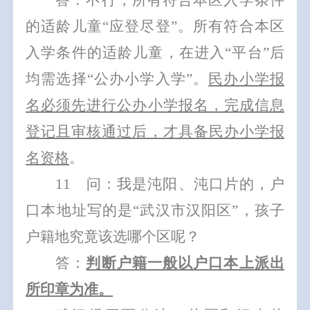
答：不行，所有符合本区入学条件
的适龄儿童
“
应登尽登
”
。
所有符合本区
入学条件
的
适龄儿童
，在进入
“
平台
”
后
均需选择
“
公办小学入学
”
。
民办小学报
名必须先进行公办小学报名，完成信息
登记且审核通过后，才具备民办小学报
名资格
。
1
1
问：我是
沌阳、沌口片
的，户
口本
地址
写的是
“
武汉市汉阳区
”
，孩子
户籍地究竟该选哪个区呢？
答：
判断户籍
一般
以
户口本上
派出
所印章为
准。