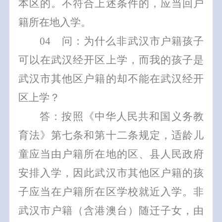
本区的
。
不符合上述条件的，应当回户
籍所在地入学。
0
4
问：为什么非武汉市户籍孩子
可以在武汉经开区上学，而我的孩
子是
武汉市
其他区户籍
的却不
能在
武汉
经开
区上学？
答：
按照《中华人民共和国义务教
育法》第
七条和第十二条规定，
适龄儿
童应当由户籍所在地的区、县人民政府
安排入学
，因此武汉市其他区户籍的孩
子应当在户籍所在区学校就近入学。
非
武汉
市户籍（含港澳台）随迁子女，由