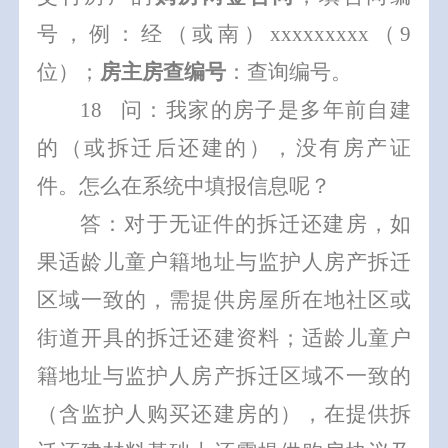
号
，例：
经（或南）
xxxxxxxxx
（
9
位）
；
房主房查编号
：
查询
编号
。
18
问：我家的房子是多年前自建
的（或拆迁后还建的），没有房产证
件。怎么在系统中填报信息呢？
答：对于无证件的拆迁还建房，
如
果
适龄儿童户籍地址
与监护人房产拆迁
区域一致的，
需提供房屋所在地社区
或
街道
开具的拆迁还建
资料；适龄儿童户
籍地址与监护人房产拆迁区域不一致的
（含监护人购买还建房的），在
提供拆