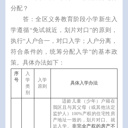
分配？
答：全区义务教育阶段小学新生入
学遵循
“
免试就近，划片对口
”
的原则，
执行
“
人户合一，对口入学；人户分离，
符合条件的，统筹分配入学
”
的基本政
策。具体办法如下：
序
入
号
学
入学
具体
入学办法
类
原则
别
适龄儿童（少年）户籍在
我区
且
与其父母
（
或其他法定
监护人
）
100%
产权
的
住宅性房
产
地址一致的
，划片对口、就
近入学。
非完全产权的房产不