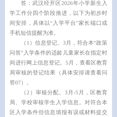
答：武汉经开区
202
6
年小学新生入
学
工作
分四个阶段
推进
，
以下为初步时
间安排，
具体以
“
入学
平台
”
家长端口
或
手机短信
提醒为准
。
（
1
）
信息登记。
3
月，
符合本
“
政策
问答
”
入学条件的适龄儿童家长
在指定时
间
进行网上信息登记。
5
月
，
查看
区教育
局审核的登记结果（具体安排请查看问
答
07
）
。
（
2
）
审核分配。
3
月
-
5
月，区教育
局
、
学校
审核学生入学信息。对
符合本
区入学条件但信息填报有误或材料提交