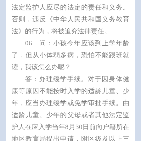
法定监护人应尽的
法定的责任和义务
。
否则，
违反《中华人民共和国义务教育
法》
的行为，将被
追究法律责任
。
0
6
问：小孩今年应该到上学年龄
了，但从小体弱多病，恐怕不能跟班就
读，我该怎么办呢？
答：
办理缓学
手续
。
对于因身体健
康等原因
不能按时入学的
适龄儿童、少
年，
应当办理缓学或免学审批手续。
由
适龄儿童、少年的
父母或者其他法定监
护人
在应入学当年
8
月
30
日前
向
户籍所在
地
区教育局提出申请，附区级
及
以上
三