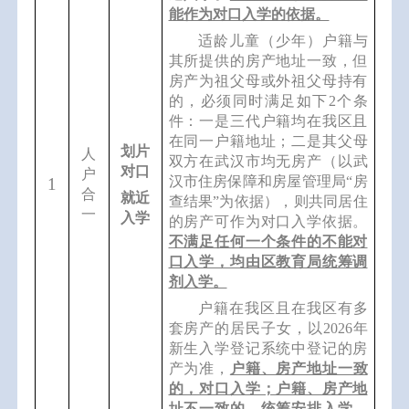
能作为对口入学的依据。
适龄儿童（少年）
户籍与
其所提供的房产地址一致，但
房产为祖父母或外祖父母持有
的，必须同时满足如下
2
个
条
件：一是三代户籍均在我区且
在同一
户籍地址
；二是
其父母
划片
人
双方
在武汉市
均
无房产
（以
武
对口
户
汉市住房保障和房屋管理局
“
房
1
合
就近
查结果
”
为依据），
则共同居住
一
入学
的房产可作为对口入学依据。
不满足任何一个条件的不能对
口入学，均由区教育局统筹调
剂入学。
户籍在我区且在我区有多
套房产的居民子女，以
202
6
年
新生入学登记系统中登记的房
产为准，
户籍、房产地址一致
的，对口入学；户籍、房产地
址不一致的，统筹安排入学，