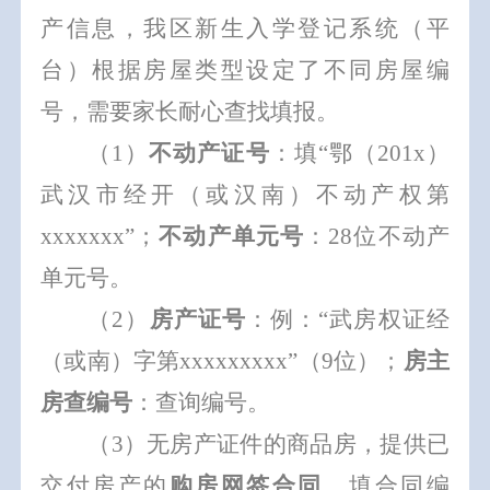
产信息，我区新生入学登记系统（平
台）根据房屋类型设定了不同房屋编
号，需要家长耐心查找填报。
（
1
）
不动产证号
：填
“
鄂（
201x
）
武汉市经开（或汉南）不动产权第
xxxxxxx”
；
不动产单元号
：
28
位
不动产
单元号。
（
2
）
房产证号
：
例：
“
武房权证经
（或南）字第
xxxxxxxxx”
（
9
位）；
房主
房查编号
：
查询
编号
。
（
3
）
无房产证件的商品房，提供已
交付房产的
购房
网签
合同
，填合同编