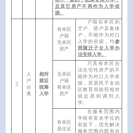
且
其它房产不再作为入学依
据。
户籍在本区的
空户、搭户及集体
有
本区
户
，
不能作为对口
户籍
入学的依据，
均
参
无
本区
照随迁子女入学办
房产
法安排入学
。
只
具有
本区
合
法住宅性房产的
不
人
相对
无
本区
能作为对口入学依
户
就近
户籍
据，其
居民子女
由
2
分
统筹
有
本区
区教育局
按照相对
离
入学
房产
就近原则调剂入
学。
在
服务范围内
学校有富余学位的
有
本区
前提下，优先解决
居住证
服务范围内
既有合