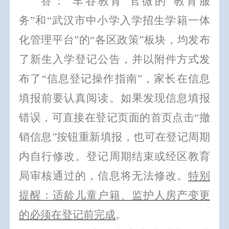
答：
“
车谷教育
”
官微的
“
教育服
务
”
和
“
武汉市中小学入学招生学籍一体
化管理平台
”
的
“
各区政策
”
板块
，均
发布
了新生入学登记公告，并以附件方式发
布了
“
信息登记操作指南
”
，家长在信息
填报前要认真阅读。如果发现信息填报
错误，可直接在登记页面的首页点击
“
撤
销信息
”
按钮重新填报，也可在登记周期
内自行修改。登记周期结束或经区教育
局审核通过的，信息将无法修改。
特别
提醒：适龄儿童户籍、监护人房产变更
的必须在登记前完成
。