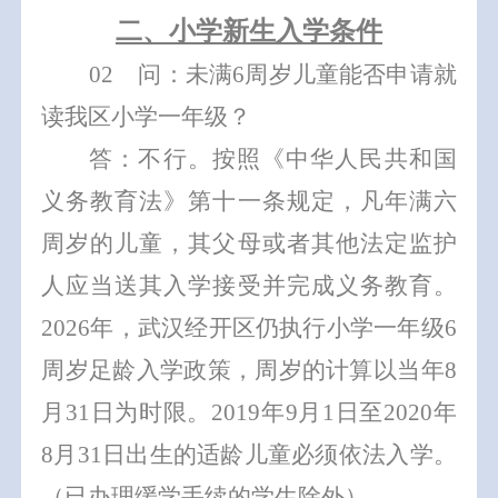
二、小学新生入学条件
0
2
问：
未满
6
周岁
儿童能否申请就
读我区小学一年级？
答：
不行
。
按照《中华人民共和国
义务教育法》第十一条规定，凡年满六
周岁的儿童，其父母或者其他法定监护
人应当送其入学接受并完成义务教育。
2026
年，武汉经开区仍执行小学一年级
6
周岁足龄入学政策，
周岁的计算以
当
年
8
月
31
日为时限
。
2019
年
9
月
1
日至
2020
年
8
月
31
日出生的适龄儿童必须依法入学。
（已办理缓学手续的学生除外）