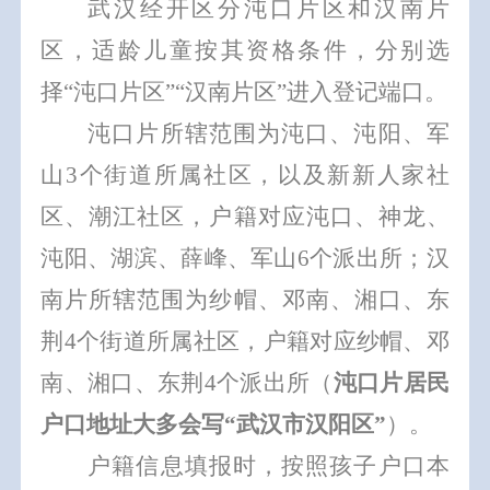
武汉经开区分
沌口
片
区
和汉南片
区
，适龄儿童按其资格条件，分别选
择
“
沌口
片
区
”“
汉南片
区
”
进入登记端口。
沌口
片所辖范围为沌口、沌阳、军
山
3
个街道所属社区
，以及
新新人家社
区、潮江社区，户籍对应沌口、神龙、
沌阳、湖滨、薛峰、军山
6
个派出所；汉
南片所辖范围为纱帽、邓南、湘口、东
荆
4
个街道所属社区，户籍对应纱帽、邓
南、湘口、东荆
4
个派出所
（
沌口片居民
户口地址大多会写
“
武汉市汉阳区
”
）。
户籍信息填报时，
按照孩子户口本