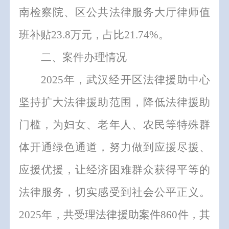
南检察院、
区
公共法律服务
大厅
律师值
班补贴
23.8
万元
，
占比
21.74
%
。
二、案件办理情况
202
5
年
，武汉
经开区
法律援助中心
坚持扩
大法律援助范围
，
降低法律援助
门槛
，
为妇女、老年人、农民等特殊群
体开通绿色通道
，
努力做到应援尽援、
应援优援
，
让经济困难群众获得平等
的
法律服务
，
切实感受到社会公平正义
。
202
5
年
，
共
受理法律援助案件
860
件，其