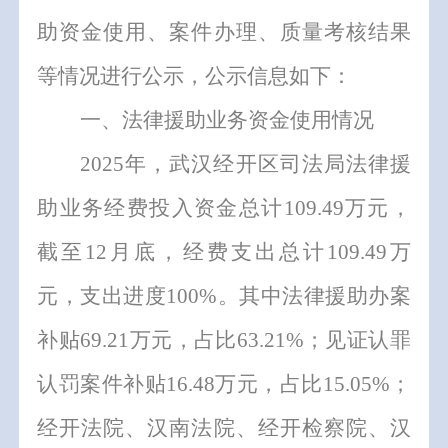
助资金使用、案件办理、质量考核结果
等情况进行公示
，
公示信息如下
：
一、法律援助业务资金使用情况
202
5
年
，
武汉
经开
区
司法局法律援
助业务经费投入资金总计
109.49
万元
，
截至
12
月底
，
经费支出总计
109.49
万
元
，
支出进度
100%
。其中法律援助办案
补贴
69.21
万元
，
占比
63.21
%
；
见证认罪
认罚案件补贴
16.48
万元，占比
15.05%
；
经开
法院、
汉南法院、经开
检察院
、
汉