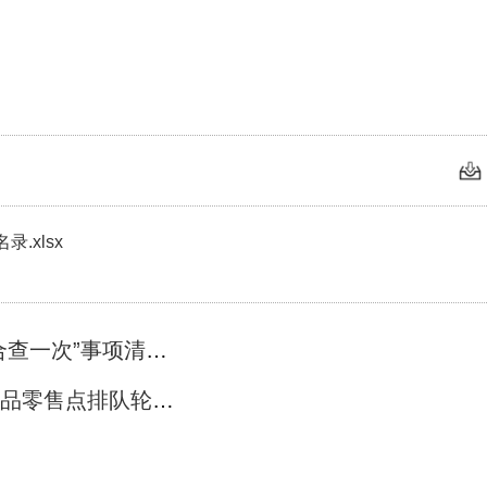
.xlsx
上一篇： 武汉经开区涉企行政检查“综合查一次”事项清单（第一批）
下一篇： 关于调整武汉市汉南区烟草制品零售点排队轮候办法的公告