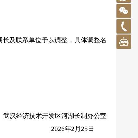
湖长及联系单位予以调整
，
具体调整名
武汉经济技术开发区河湖长制
办公室
202
6
年
2
月
25
日