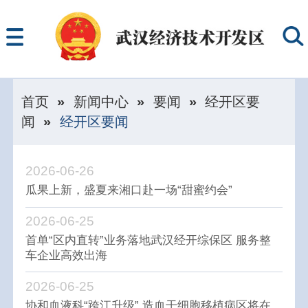
首页
»
新闻中心
»
要闻
»
经开区要
闻
»
经开区要闻
2026-06-26
瓜果上新，盛夏来湘口赴一场“甜蜜约会”
2026-06-25
首单“区内直转”业务落地武汉经开综保区 服务整
车企业高效出海
2026-06-25
协和血液科“跨江升级” 造血干细胞移植病区将在