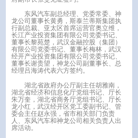
东风汽车副总经理、党委常委、神
龙公司董事长黄勇，斯泰兰蒂斯集团执
行副总裁、亚太区首席运营官奥立维，
长江产业投资集团有限公司党委书记、
董事长黎苑楚，武汉金融控股（集团）
有限公司党委书记、董事长梅林，武汉
经开产业投资集团有限公司党委书记、
董事长谢贵望，神龙公司副董事长、总
经理吕海涛代表六方签约。
湖北省政府办公厅副主任胡雅南，
湖北省经济和信息化厅党组书记、厅长
朱万奎，湖北省商务厅党组书记、厅长
龙小红，武汉经开区党工委副书记、管
委会主任赵永强，省市相关部门负责
人、东风汽车和神龙公司相关负责人出
席活动。