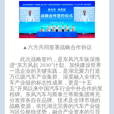
▲
六方共同签署战略合作协议
此次战略签约，是东风汽车纵深推
进“东方风起 2030”计划、加快建设世界
一流企业的关键实践，是湖北聚力打造
万亿级汽车产业集群、深度融入全球汽
车产业链的标志性成果，更是“十五
五”开局以来中国汽车行业中外合作的里
程碑。东风汽车与斯泰兰蒂斯集团将充
分发挥各自在品牌、技术及全球市场的
战略资源，依托湖北完善的汽车产业链
与区位枢纽优势，融合产业资本的引导