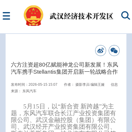
六方注资超80亿赋能神龙公司新发展！东风
汽车携手Stellantis集团开启新一轮战略合作
发布时间：2026-05-15 15:07
作者：
摄影李岿 编辑王娅
信息
来源：
东风汽车
5月15日，以“新合资 新跨越”为主
题，东风汽车联合长江产业投资集团有
限公司、武汉金融控股（集团）有限公
司、武汉经开产业投资集团有限公司、