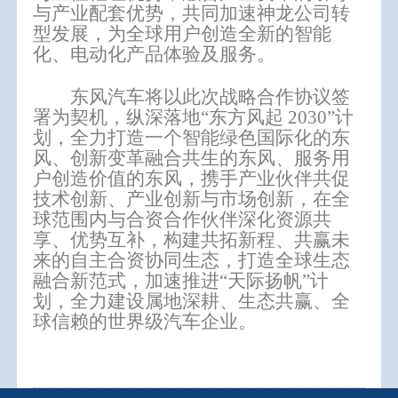
与产业配套优势，共同加速神龙公司转
型发展，为全球用户创造全新的智能
化、电动化产品体验及服务。
东风汽车将以此次战略合作协议签
署为契机，纵深落地“东方风起 2030”计
划，全力打造一个智能绿色国际化的东
风、创新变革融合共生的东风、服务用
户创造价值的东风，携手产业伙伴共促
技术创新、产业创新与市场创新，在全
球范围内与合资合作伙伴深化资源共
享、优势互补，构建共拓新程、共赢未
来的自主合资协同生态，打造全球生态
融合新范式，加速推进“天际扬帆”计
划，全力建设属地深耕、生态共赢、全
球信赖的世界级汽车企业。