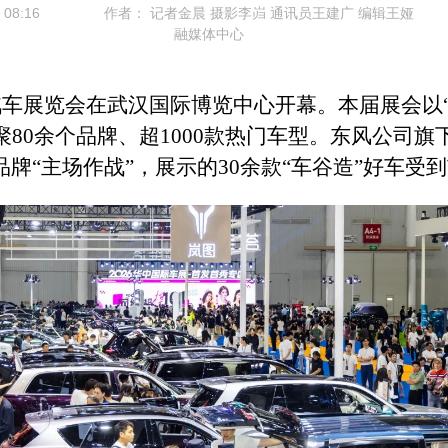
08:16
作者：
记者金晨 摄影李岿 通讯员王建广 编辑王娅
融媒体中心
汽车展览会在武汉国际博览中心开幕。本届展会以
聚80余个品牌、超1000款热门车型。东风公司
牌“主场作战”，展示的
30余
款“车谷造”好车受