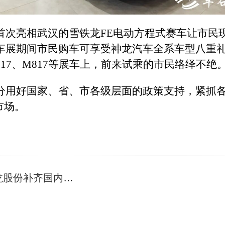
次亮相武汉的雪铁龙FE电动方程式赛车让市民现
车展期间市民购车可享受神龙汽车全系车型八重
17、M817等展车上，前来试乘的市民络绎不绝
分用好国家、省、市各级层面的政策支持，紧抓
市场。
上一篇： 取得三项重大进展及订单 鼎龙股份补齐国内高端CMP抛光液供给短板