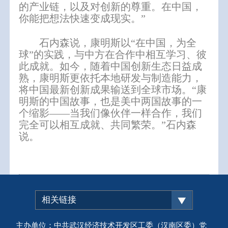
的产业链，以及对创新的尊重。在中国，
你能把想法快速变成现实。”
石内森说，康明斯以“在中国，为全
球”的实践，与中方在合作中相互学习、彼
此成就。如今，随着中国创新生态日益成
熟，康明斯更依托本地研发与制造能力，
将中国最新创新成果输送到全球市场。“康
明斯的中国故事，也是美中两国故事的一
个缩影——当我们像伙伴一样合作，我们
完全可以相互成就、共同繁荣。”石内森
说。
相关链接
主办单位：中共武汉经济技术开发区工委（汉南区委）党