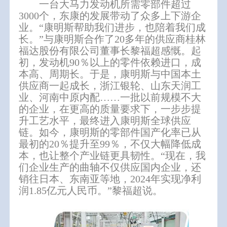
一台大马力发动机所需零部件超过
3000个，东康的发展带动了众多上下游企
业。“康明斯帮助我们进步，也陪着我们成
长。”与康明斯合作了20多年的供应商桂林
福达股份有限公司董事长黎福超感慨。起
初，发动机90％以上的零件依赖进口，成
本高、周期长。于是，康明斯与中国本土
供应商一起成长，浙江银轮、山东天润工
业、河南中原内配……一批以前规模不大
的企业，在更高的质量要求下，一步步提
升工艺水平，最终进入康明斯全球供应
链。如今，康明斯的零部件国产化率已从
最初的20％提升至99％，不仅大幅降低成
本，也让整个产业链更具韧性。“现在，我
们企业生产的曲轴不仅供应国内企业，还
销往日本、东南亚等地，2024年实现净利
润1.85亿元人民币。”黎福超说。