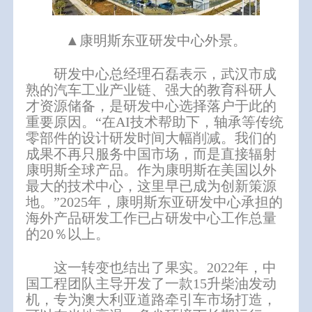
▲康明斯东亚研发中心外景。
研发中心总经理石磊表示，武汉市成
熟的汽车工业产业链、强大的教育科研人
才资源储备，是研发中心选择落户于此的
重要原因。“在AI技术帮助下，轴承等传统
零部件的设计研发时间大幅削减。我们的
成果不再只服务中国市场，而是直接辐射
康明斯全球产品。作为康明斯在美国以外
最大的技术中心，这里早已成为创新策源
地。”2025年，康明斯东亚研发中心承担的
海外产品研发工作已占研发中心工作总量
的20％以上。
这一转变也结出了果实。2022年，中
国工程团队主导开发了一款15升柴油发动
机，专为澳大利亚道路牵引车市场打造，