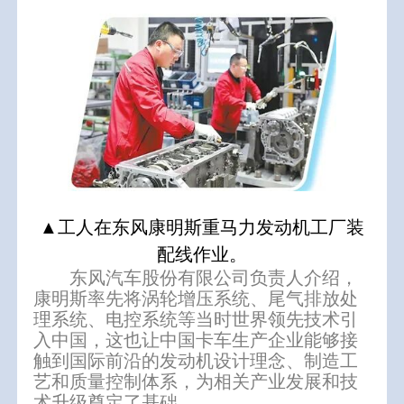
▲
工人在东风康明斯重马力发动机工厂装
配线作业。
东风汽车股份有限公司负责人介绍，
康明斯率先将涡轮增压系统、尾气排放处
理系统、电控系统等当时世界领先技术引
入中国，这也让中国卡车生产企业能够接
触到国际前沿的发动机设计理念、制造工
艺和质量控制体系，为相关产业发展和技
术升级奠定了基础。