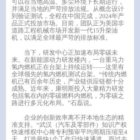
可以在当地高温、多尘环境下长期运行，
并满足当地的严苛排放法规。从概念设计
到验证测试，全程在中国完成，2024年产
品正式投放市场。目前，团队正为美国非
道路工程机械市场开发新一代15升柴油
机，以满足全球最严苛的排放标准。
当下，研发中心正加速布局零碳未
来。在新能源动力研发楼内，一台重马力
氢内燃机正在台架上持续运转——这里有
全球领先的氢内燃机测试台架。“传统内燃
机已有百余年历史，产业链供应链都十分
成熟。近年来，康明斯投入大量精力研发
包括氢在内的零碳燃料内燃机，为零碳之
路进行多元化布局。”石磊说。
企业的创新效率离不开本地生态的精
准支持。“武汉（汽车及零部件）知识产权
快速维权中心将专利预审平均周期压缩至4
天，打造最快1个工作日快速通道，而过去