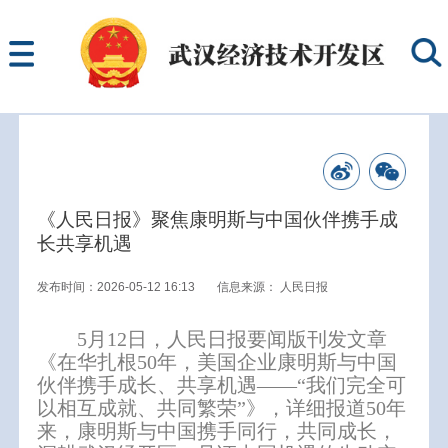
《人民日报》聚焦康明斯与中国伙伴携手成
长共享机遇
发布时间：2026-05-12 16:13
信息来源：
人民日报
5月12日，人民日报要闻版刊发文章
《在华扎根50年，美国企业康明斯与中国
伙伴携手成长、共享机遇——
“我们完全可
以相互成就、共同繁荣”
》，详细报道
50年
来，
康明斯与中国携手同行，共同成长，