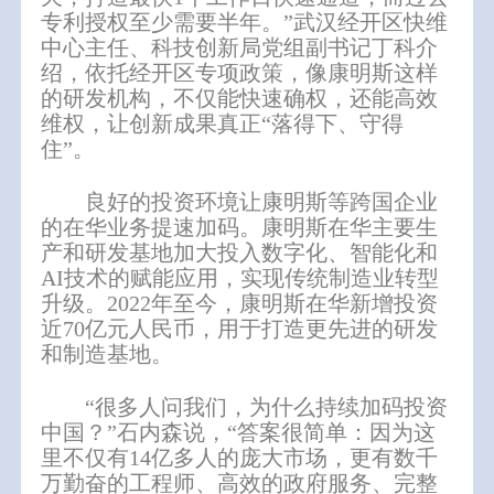
专利授权至少需要半年。”武汉经开区快维
中心主任、科技创新局党组副书记丁科介
绍，依托经开区专项政策，像康明斯这样
的研发机构，不仅能快速确权，还能高效
维权，让创新成果真正“落得下、守得
住”。
良好的投资环境让康明斯等跨国企业
的在华业务提速加码。康明斯在华主要生
产和研发基地加大投入数字化、智能化和
AI技术的赋能应用，实现传统制造业转型
升级。2022年至今，康明斯在华新增投资
近70亿元人民币，用于打造更先进的研发
和制造基地。
“很多人问我们，为什么持续加码投资
中国？”石内森说，“答案很简单：因为这
里不仅有14亿多人的庞大市场，更有数千
万勤奋的工程师、高效的政府服务、完整