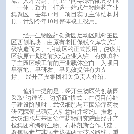
流、人才公寓、商业空间等综合配套功能
于一体，致力于打造一站式生物医药产业
集聚区。去年12月，项目实现主体结构封
顶，计划今年10月整体竣工投用。
经开生物医药创新园启动区毗邻主园
区西侧地块，由原有老旧保税仓库实施升
级改造而来。“启动区的正式投用，使该片
区较原计划提前实现企业入驻，有效填补
了主园区竣工前的产业载体空白，为项目
早落地、早研发、早见效提供有力支
撑。”经开产投集团相关负责人介绍。
值得一提的是，经开生物医药创新园
采取“边建设、边招商”模式，在项目尚处
于建设阶段时，武汉细胞与基因治疗药物
研究院便已确定入驻意向并签约。据悉，
武汉细胞与基因治疗药物研究院由经开产
投集团和
海特生物
、布林凯斯合作共建，
聚焦病毒与非病毒载体两大技术路线，重