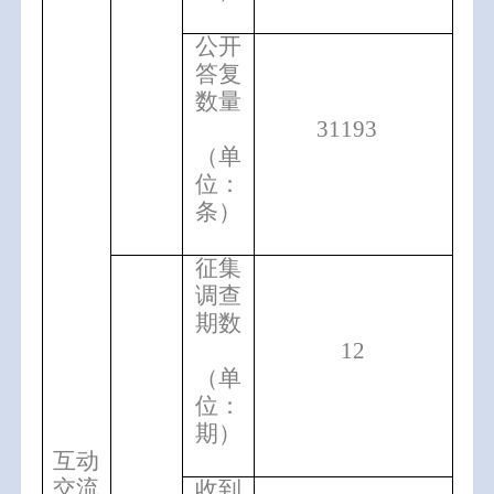
公开
答复
数量
31193
（单
位：
条）
征集
调查
期数
12
（单
位：
期）
互动
交流
收到