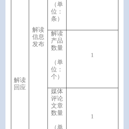
（单
位：
条）
解读
解读
信息
产品
发布
数量
1
（单
位：
个）
解读
回应
媒体
评论
文章
数量
1
（单