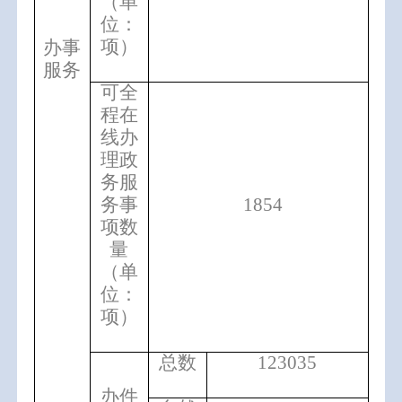
（单
位：
项）
办事
服务
可全
程在
线办
理政
务服
务事
1854
项数
量
（单
位：
项）
总数
123035
办件