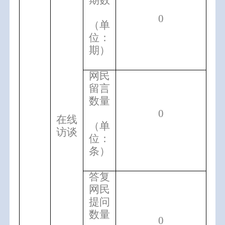
期数
0
（单
位：
期）
网民
留言
数量
0
在线
（单
访谈
位：
条）
答复
网民
提问
数量
0