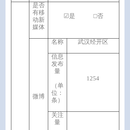
是否
有移
☑是 □否
动新
媒体
名称
武汉经开区
信息
发布
量
1254
（单
位：
微博
条）
关注
量