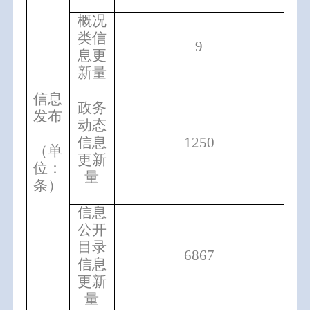
概况
类信
9
息更
新量
信息
政务
发布
动态
信息
1250
（单
更新
位：
量
条）
信息
公开
目录
6867
信息
更新
量