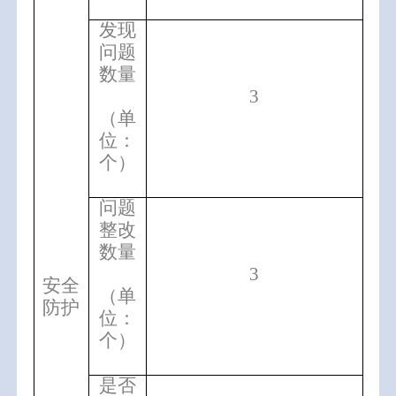
发现
问题
数量
3
（单
位：
个）
问题
整改
数量
3
安全
（单
防护
位：
个）
是否