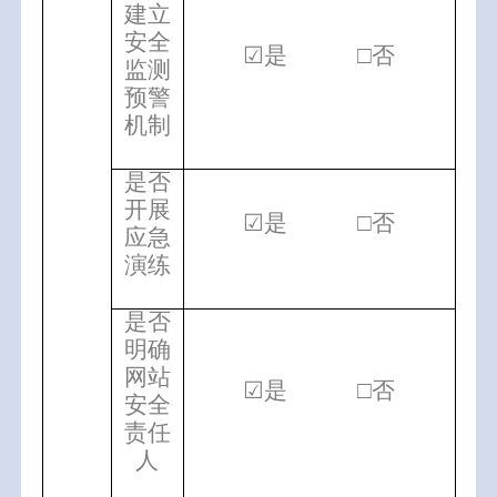
建立
安全
☑是 □否
监测
预警
机制
是否
开展
☑是 □否
应急
演练
是否
明确
网站
☑是 □否
安全
责任
人