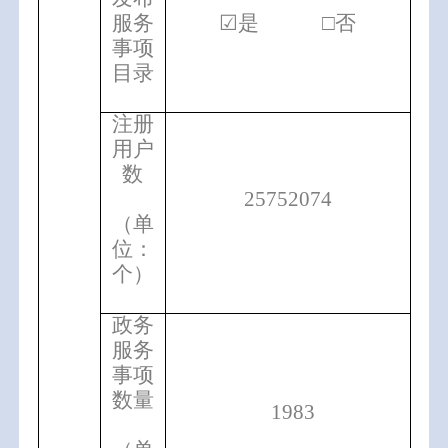
服务
☑是 □否
事项
目录
注册
用户
数
25752074
（单
位：
个）
政务
服务
事项
数量
1983