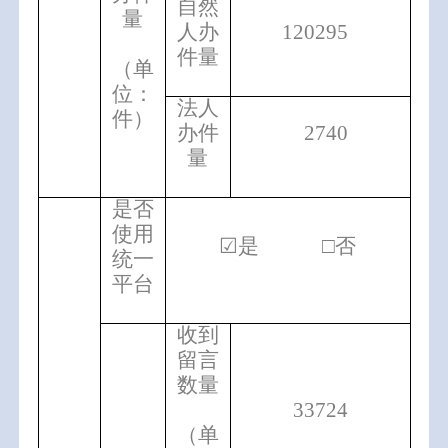
自然
量
人办
120295
件量
（单
位：
法人
件）
办件
2740
量
是否
使用
☑是 □否
统一
平台
收到
留言
数量
33724
（单