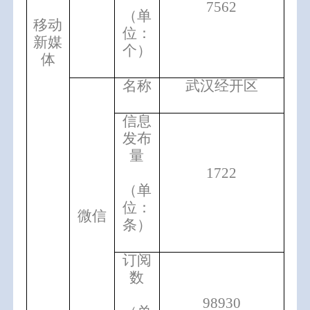
7562
（单
移动
位：
新媒
个）
体
名称
武汉经开区
信息
发布
量
1722
（单
位：
微信
条）
订阅
数
98930