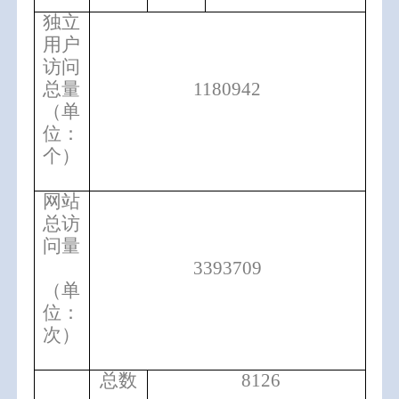
独立
用户
访问
总量
1180942
（单
位：
个）
网站
总访
问量
3393709
（单
位：
次）
总数
8126