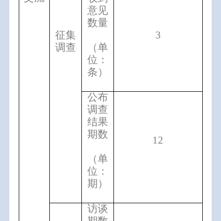
意见
数量
征集
3
（单
调查
位：
条）
公布
调查
结果
期数
12
（单
位：
期）
访谈