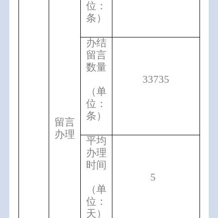
位：
条）
办结
留言
数量
33735
（单
位：
条）
留言
办理
平均
办理
时间
5
（单
位：
天）