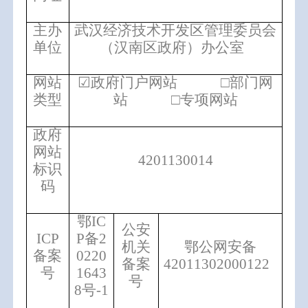
主办
武汉经济技术开发区管理委员会
单位
（汉南区政府）办公室
网站
☑政府门户网站 □部门网
类型
站 □专项网站
政府
网站
4201130014
标识
码
鄂IC
公安
ICP
P备2
机关
鄂公网安备
备案
0220
备案
42011302000122
号
1643
号
8号-1