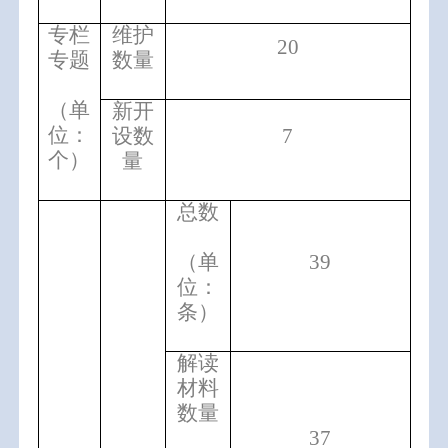
专栏
维护
20
专题
数量
（单
新开
位：
设数
7
个）
量
总数
（单
39
位：
条）
解读
材料
数量
37