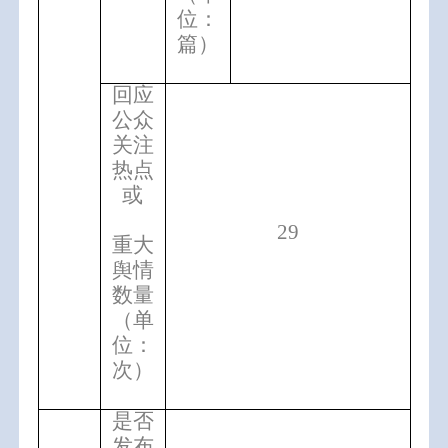
位：
篇）
回应
公众
关注
热点
或
29
重大
舆情
数量
（单
位：
次）
是否
发布