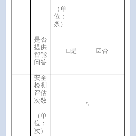
（单
位：
条）
是否
提供
□是 ☑否
智能
问答
安全
检测
评估
次数
5
（单
位：
次）