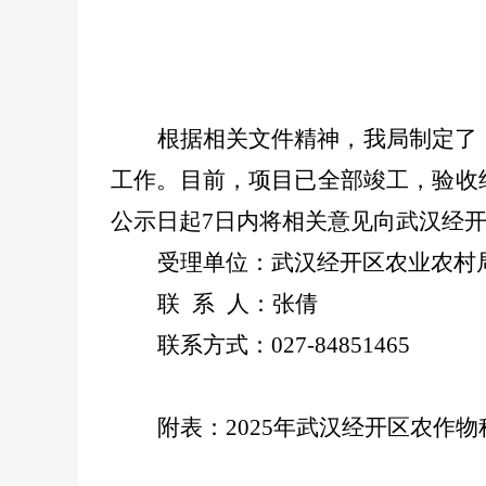
根据相关文件精神，我局制定了
工作。目前，项目已
全部
竣工，验收
公示日起
7
日内将相关意见向武汉经
受理单位：武汉经开区农业农村
联
系
人：
张倩
联系方式
：
027-8485
1465
附表：
2025
年武汉经开区农作物