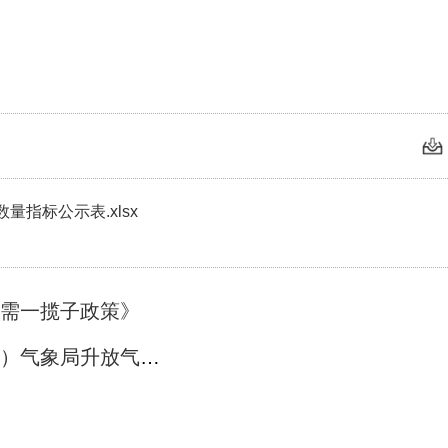
指标公示表.xlsx
内需一揽子政策》
下一篇： 武汉经济技术开发区（汉南区）气象局升放气球安全管理通告