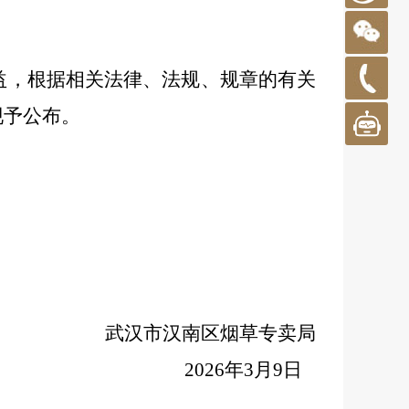
益，根据相关法律、法规、规章的有关
现予公布。
武汉市
汉南
区烟草专卖局
2026
年
3
月
9
日