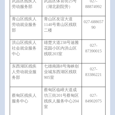
武昌区残疾人
武昌区体育街
25
号
027-
劳动服务部
（湖北剧院旁）
88874992
青山区残疾人
青山区友谊大道
027-688657
劳动就业服务
1140
号青山区残联
90
部
二楼
洪山区残疾人
雄楚大道
238
号迪雅
027-
社会就业服务
花园小区内洪山区
87390015
中心
残联
203
室
东西湖区残疾
七雄南路
8
号海峡创
027-
人劳动就业服
业城东西湖区残联
83386221
务部
905
室
蔡甸区临嶂大道成
蔡甸区残疾人
功三街
201
号蔡甸区
027-
服务中心
残疾人服务中心
204
84902075
室