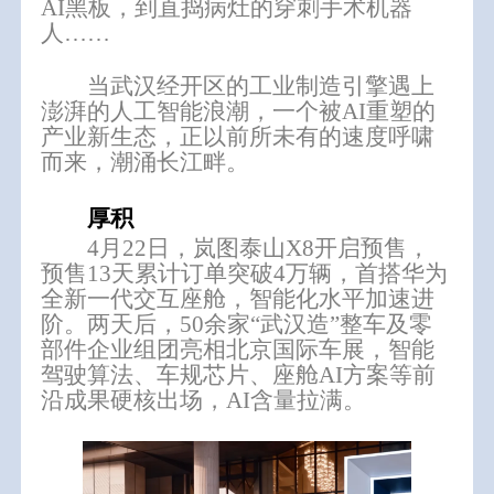
AI黑板，到直捣病灶的穿刺手术机器
人……
当武汉经开区的工业制造引擎遇上
澎湃的人工智能浪潮，一个被AI重塑的
产业新生态，正以前所未有的速度呼啸
而来，潮涌长江畔。
厚积
4月22日，岚图泰山X8开启预售，
预售13天累计订单突破4万辆
，首搭华为
全新一代交互座舱，智能化水平加速进
阶。两天后，50余家“武汉造”整车及零
部件企业组团亮相北京国际车展，智能
驾驶算法、车规芯片、座舱AI方案等前
沿成果硬核出场，AI含量拉满。