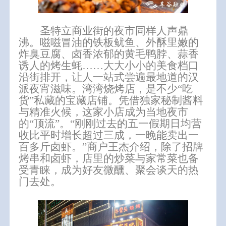
圣特立商业街的夜市同样人声鼎
沸。嗞嗞冒油的铁板鱿鱼、外酥里嫩的
炸臭豆腐、卤香浓郁的黄毛鸭脖、蒜香
诱人的烤生蚝……大大小小的美食档口
沿街排开，让人一站式尝遍最地道的汉
派夜宵滋味。湾湾烧烤店，是不少“吃
货”私藏的宝藏店铺。凭借独家秘制酱料
与精准火候，
这家小店成为当地夜市
的“顶流”。“刚刚过去的五一假期日均营
收比平时增长超过三成，
一晚能卖出一
百多斤卤虾。”商户王杰介绍，除了招牌
烤串和卤虾，店里的炒菜与家常菜也备
受青睐，成为好友微醺、聚会谈天的热
门去处。