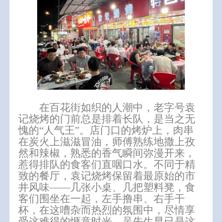
在百花街如织的人潮中，老字号
袁
记烧烤
的门前总是排着长队，是当之无
愧的“人气王”。店门口的烤炉上，肉串
在炭火上滋滋冒油，师傅熟练地撒上孜
然和辣椒，熟悉的香气瞬间弥漫开来，
惹得排队的食客们直咽口水。不同于精
致的餐厅，袁记烧烤保留着最原始的市
井风味——几张小桌、几把塑料凳，食
客们围坐在一起，左手撸串、右手干
杯，在这嘈杂而热烈的氛围中，
尽情享
受这难得的惬意时光。吴先生早已是这