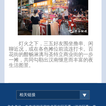
灯火之下，三五好友围坐撸串、闲
聊近况，或在各色摊位前流连打卡。百
花街的酣畅淋漓与圣特立商业街的一步
一摊，共同勾勒出汉南惬意而丰富的夜
生活图景。
相关链接