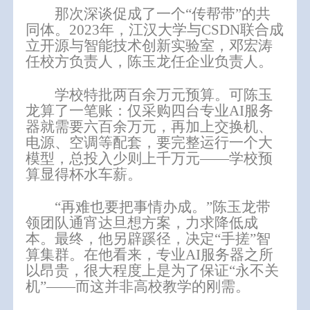
那次深谈促成了一个
“传帮带”的共
同体。2023年，江汉大学与CSDN联合成
立开源与智能技术创新实验室，邓宏涛
任校方负责人，陈玉龙任企业负责人。
学校特批两百余万元预算。可陈玉
龙算了一笔账：仅采购四台专业
AI服务
器就需要六百余万元，再加上交换机、
电源、空调等配套，要完整运行一个大
模型，总投入少则上千万元——学校预
算显得杯水车薪。
“再难也要把事情办成。”陈玉龙带
领团队通宵达旦想方案，力求降低成
本。最终，他另辟蹊径，决定“手搓”
智
算
集群。在他看来，专业
AI服务器之所
以昂贵，很大程度上是为了保证“永不关
机”——而这并非高校教学的刚需。