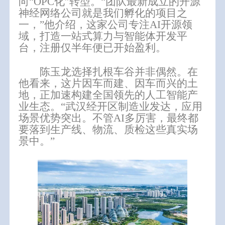
向“OPC化”转型。“团队最新成立的开源
神经网络公司就是我们孵化的项目之
一，”他介绍，这家公司专注AI开源领
域，打造一站式算力与智能体开发平
台，注册仅半年便已开始盈利。
陈玉龙选择扎根
车谷并非偶然。
在
他看来，这片因车而建、因车而兴的土
地，正加速构建全国领先的人工智能产
业生态。
“武汉经开区制造业发达，应用
场景优势突出。不管AI多厉害，最终都
要落到生产线、物流、质检这些
真实场
景
中
。
”