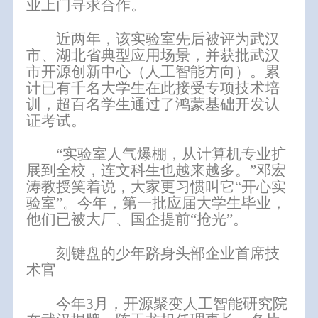
业上门
寻求
合作
。
近两年，
该
实验室先后被评为武汉
市、湖北省典型应用场景，并获批武汉
市开源创新中心
（
人工智能方向
）
。累
计已有千名大学生在此接受专项技术培
训，超百名学生通过了鸿蒙基础开发认
证考试。
“实验室人气爆棚，从计算机专业扩
展到全校，连文科生也越来越多。”邓宏
涛教授笑着说，大家更习惯叫它“开心实
验室”。今年，第一批应届大学生毕业，
他们已被大厂、国企提前“抢光”。
刻键盘的少年
跻身头部企业首席技
术官
今年3月，
开源聚变人工智能研究院