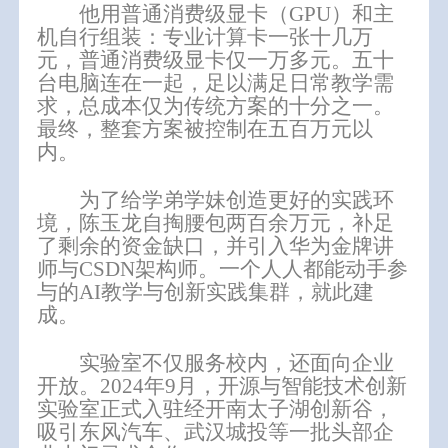
他用普通消费级显卡
（
GPU
）
和主
机自行组装：专业计算卡一张十几万
元，普通消费级显卡仅一万多元。五十
台电脑连在一起，足以满足日常教学需
求，总成本仅为传统方案的十分之一。
最终，整套方案被控制在五百万元以
内。
为了给学弟学妹创造更好的实践环
境，陈玉龙自掏腰包两百余万元，补足
了剩余的资金缺口，并引入华为金牌讲
师与
CSDN架构师。一个人人都能动手参
与的AI教学
与创新实践
集群，就此建
成。
实验室不仅服务校内，还面向企业
开放。
2024年9月，
开源与智能技术创新
实验室正式
入驻经开南太子湖创新谷，
吸引
东风汽车、武汉城投等
一批头部
企