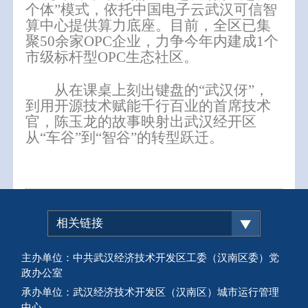
个体”模式，依托中国电子云武汉可信智
算中心提供算力底座。
目前，全区
已集
聚
50余家OPC企业，力争今年内建成1个
市级标杆型OPC生态社区。
从在课桌上刻出键盘的
“武汉伢”，
到用开源技术赋能千行百业的
首席技术
官
，陈玉龙的故事映射出武汉经开区
从
“车谷”到“智谷”的转型跃迁。
相关链接
主办单位：中共武汉经济技术开发区工委（汉南区委）党
政办公室
承办单位：武汉经济技术开发区（汉南区）城市运行管理
中心