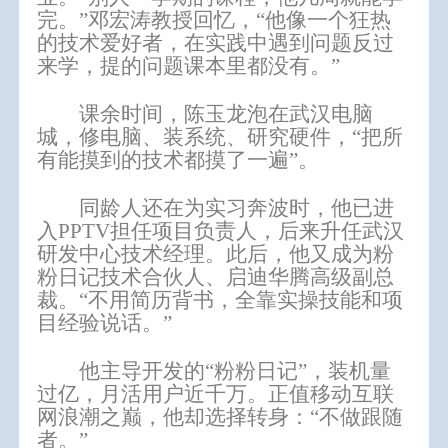
完。”邓宏涛教授回忆，“他像一个狂热
的技术爱好者，在实践中遇到问题反过
来学，提的问题课本里都没有。”
课余时间，陈玉龙泡在武汉电脑
城，修电脑、装系统、研究硬件，
“把所
有能摸到的技术都摸了一遍”。
同龄人还在为实习奔波时，他已进
入
PPTV担任项目负责人，后来升任武汉
研发中心技术经理。此后，他又成为
粉
粉日记
技术合伙人、启迪华腾高级副总
裁。“
不用简历背书，全
靠实操技能和项
目经验说话。
”
他主导开发的
“粉粉日记”，装机量
过亿，月活用户近千万。正值移动互联
网浪潮之巅，他却选择转身：“不做跟随
者。”