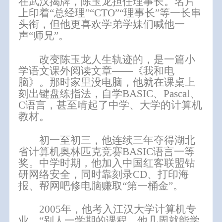
在武汉揭牌，陈玉龙担任理事长。名片
上印着
“总经理”“CTO”“理事长”等一长串
头衔，但他更喜欢学弟学妹们喊他一
声“师兄”。
改变陈玉龙人生轨迹的，是一篇小
学语文课外阅读文章
——《我和电
脑》。那时家里没电脑，他就在课桌上
刻出键盘练指法，自学BASIC、Pascal、
C语言，甚至啃起了中学、大学的计算机
教材。
初一至初三，他连续三年夺得湖北
省计算机奥林匹克竞赛
BASIC语言一等
奖。中学时期，他加入中国红客联盟钻
研网络安全，同时靠刻录CD、打印海
报、帮网吧修电脑赚取“第一桶金”。
2005年，他考入江汉大学计算机专
业。“别人一学期的课程，他几周就能学