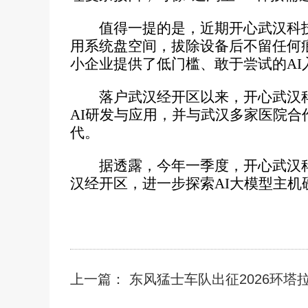
值得一提的是，近期开心武汉科
用系统盘空间，拔除设备后不留任何
小企业提供了低门槛、敢于尝试的AI
落户武汉经开区以来，开心武汉
AI研发与应用，并与武汉多家医院合
代。
据透露，今年一季度，开心武汉
汉经开区，进一步探索
AI大模型主
上一篇： 东风猛士车队出征2026环塔