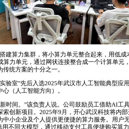
计搭建算力集群，将小算力单元整合起来，用低成
成算力单元，通过网状连接整合成一个计算单元，
为传统方案的十分之一。
实验室”先后入选2025年武汉市人工智能典型应用
中心（人工智能方向）。
创新时间。”该负责人说。公司鼓励员工借助AI工
索创新项目。2025年9月，开心武汉科技将内
为中小企业及个人提供更便捷的算力服务。用户
需选用不同大模型，通过移动支付工具便捷购买算