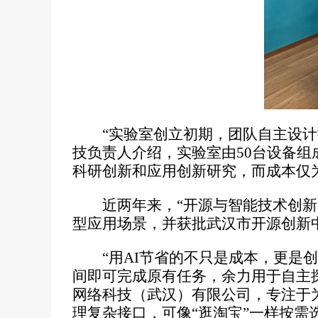
“实验室创立初期，团队自主设
技负责人介绍，实验室由50台设备组
科研创新和应用创新研究，而成本仅
近两年来，
“开源与智能技术创新
型应用场景，并获批武汉市开源创新
“用AI节省的不只是成本，更是
间即可完成原有任务，余力用于自主探
网络科技（武汉）有限公司，专注于
理复杂接口，可像“逛淘宝”一样按