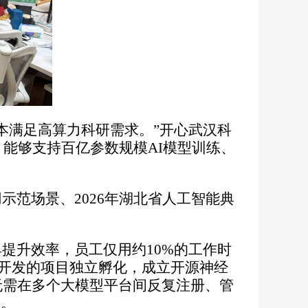
本满足高算力科研需求。”开心武汉科
能够支持百亿参数规模AI模型训练、
示范场景、2026年湖北省人工智能典
具提升效率，员工仅用约10%的工作时
部开发的项目独立孵化，成立开源神经
无需在多个大模型平台间反复注册、管
力。