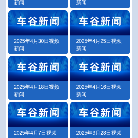
新闻
新闻
2025年4月30日视频
2025年4月25日视频
新闻
新闻
2025年4月18日视频
2025年4月16日视频
新闻
新闻
2025年4月7日视频
2025年3月28日视频